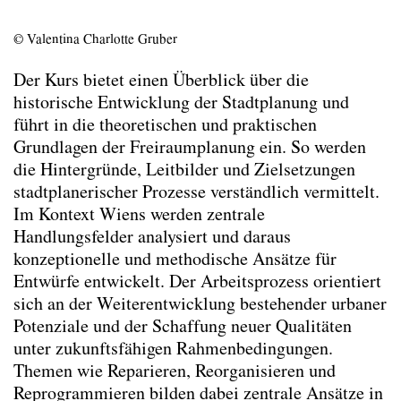
Modul Bau- und Planungskultur verstehen
durch Vorbild-Gemeinden
© Valentina Charlotte Gruber
Modul Territoriale Transformation
Sommerentwerfen Competition of
Der Kurs bietet einen Überblick über die
Competitions 2026
historische Entwicklung der Stadtplanung und
Transferable Skill Architekturdokumentation
führt in die theoretischen und praktischen
und Präsentation – Nordwestbahnhof
Grundlagen der Freiraumplanung ein. So werden
Vorlesungsübung Architecture –
die Hintergründe, Leitbilder und Zielsetzungen
Construction – Settlements
stadtplanerischer Prozesse verständlich vermittelt.
Wahlseminar Urban Madness
Im Kontext Wiens werden zentrale
Lehre Wintersemester 2025/26
Handlungsfelder analysiert und daraus
Lehre Sommersemester 2025
konzeptionelle und methodische Ansätze für
Lehre Wintersemester 2024/25
Entwürfe entwickelt. Der Arbeitsprozess orientiert
Lehre Sommersemester 2024
sich an der Weiterentwicklung bestehender urbaner
Lehre Wintersemester 2023/24
Potenziale und der Schaffung neuer Qualitäten
Dissertant*innen Seminare
unter zukunftsfähigen Rahmenbedingungen.
Diplomand*innen Seminare
Themen wie Reparieren, Reorganisieren und
Reprogrammieren bilden dabei zentrale Ansätze in