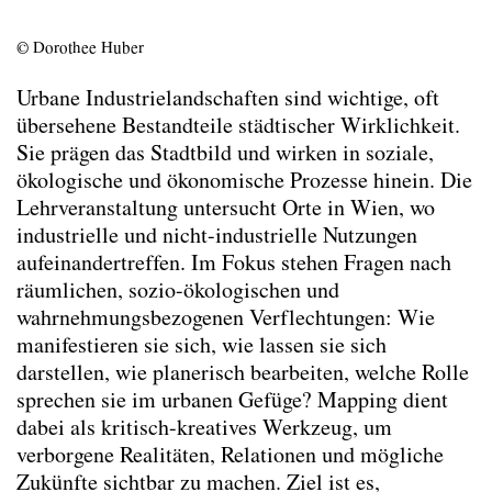
Exkursion Drawing Athens
Exkursion Mapping Wiener Industrie- und
© Dorothee Huber
Gewerbeareale
Modul Entwicklungs- und Prozesssteuerung
Urbane Industrielandschaften sind wichtige, oft
Transferable Skill
übersehene Bestandteile städtischer Wirklichkeit.
Architekturdokumentation- und
Sie prägen das Stadtbild und wirken in soziale,
Präsentation: Wissenstransfer
ökologische und ökonomische Prozesse hinein. Die
Transferable Skill Basic Skills im Umgang
Lehrveranstaltung untersucht Orte in Wien, wo
mit Organisationen
industrielle und nicht-industrielle Nutzungen
Vorlesung Stadtentwicklung
aufeinandertreffen. Im Fokus stehen Fragen nach
Wahlseminar Perspektiven auf Straßenraum
räumlichen, sozio-ökologischen und
Lehre Sommersemester 2025
wahrnehmungsbezogenen Verflechtungen: Wie
Lehre Wintersemester 2024/25
manifestieren sie sich, wie lassen sie sich
Lehre Sommersemester 2024
darstellen, wie planerisch bearbeiten, welche Rolle
Lehre Wintersemester 2023/24
sprechen sie im urbanen Gefüge? Mapping dient
Dissertant*innen Seminare
dabei als kritisch-kreatives Werkzeug, um
Diplomand*innen Seminare
verborgene Realitäten, Relationen und mögliche
Zukünfte sichtbar zu machen. Ziel ist es,