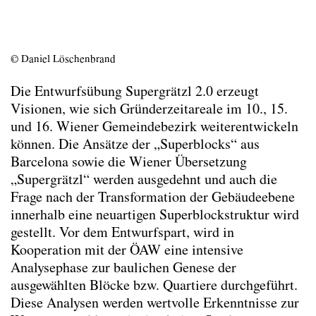
Exkursion Supergrätzl 2.0 Budapest
Grundlage des Entwerfens – Städtebau
Modul Metropolenforschung
© Daniel Löschenbrand
Sommerentwerfen Competition of
Competitions 2025
Die Entwurfsübung Supergrätzl 2.0 erzeugt
Sommerentwerfen Sundhausen
Visionen, wie sich Gründerzeitareale im 10., 15.
Sommerentwerfen Take Off to Milan &
und 16. Wiener Gemeindebezirk weiterentwickeln
Como
können. Die Ansätze der „Superblocks“ aus
Transferable Skill Gruppendynamik
Barcelona sowie die Wiener Übersetzung
Transferable Skill Multidisziplinäre Planung
„Supergrätzl“ werden ausgedehnt und auch die
Vorlesungsübung Architecture, Construction,
Frage nach der Transformation der Gebäudeebene
Settlements
innerhalb eine neuartigen Superblockstruktur wird
Vorlesungsübung Architekturdokumentation
gestellt. Vor dem Entwurfspart, wird in
und Präsentation
Kooperation mit der ÖAW eine intensive
Vorlesungsübung Die Stadt und der Krieg
Analysephase zur baulichen Genese der
Wahlseminar The Porous City
ausgewählten Blöcke bzw. Quartiere durchgeführt.
Lehre Wintersemester 2024/25
Diese Analysen werden wertvolle Erkenntnisse zur
Lehre Sommersemester 2024