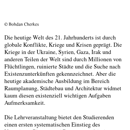
Entwerfen Tal-Schluss-Stadt
Entwerfen Under the Tracks
Grundlage des Entwerfens – Städtebau
© Bohdan Cherkes
Modul Territoriale Transformation
Sommerentwerfen Kharkiv Housing
Die heutige Welt des 21. Jahrhunderts ist durch
Challenge 2024
globale Konflikte, Kriege und Krisen geprägt. Die
Sommerentwerfen The Competition of
Kriege in der Ukraine, Syrien, Gaza, Irak und
Competitions
anderen Teilen der Welt sind durch Millionen von
Transferable Skill Gruppendynamik
Flüchtlingen, ruinierte Städte und die Suche nach
Vorlesungsübung Architecture, Construction,
Existenzunterkünften gekennzeichnet. Aber die
Settlements
heutige akademische Ausbildung im Bereich
Vorlesungsübung Die Stadt und der Krieg
Raumplanung, Städtebau und Architektur widmet
Wahlseminar Dreierlei von Sitte
kaum diesen existenziell wichtigen Aufgaben
Wahlseminar Wiener Täler
Aufmerksamkeit.
Lehre Wintersemester 2023/24
Dissertant*innen Seminare
Die Lehrveranstaltung bietet den Studierenden
Diplomand*innen Seminare
einen ersten systematischen Einstieg des