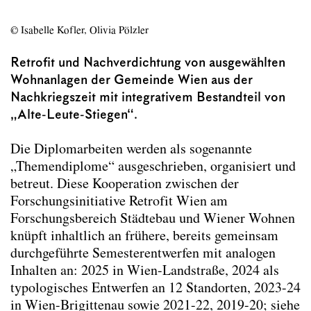
Themendiplom: L__rstand: Perspektiven für
un(ter)genutzte urbane Räume
© Isabelle Kofler, Olivia Pölzler
Themendiplom: Retrofit Gemeindebau
Themendiplom: Weiterbauen am Land
Retrofit und Nachverdichtung von ausgewählten
Wohnanlagen der Gemeinde Wien aus der
Forschung
Nachkriegszeit mit integrativem Bestandteil von
„Alte-Leute-Stiegen“.
Publikationen
Projektarchiv
Die Diplomarbeiten werden als sogenannte
„Themendiplome“ ausgeschrieben, organisiert und
Team
betreut. Diese Kooperation zwischen der
Forschungsinitiative Retrofit Wien am
Bibliothek
Forschungsbereich Städtebau und Wiener Wohnen
Kontakt
knüpft inhaltlich an frühere, bereits gemeinsam
durchgeführte Semesterentwerfen mit analogen
Impressum
Inhalten an: 2025 in Wien-Landstraße, 2024 als
typologisches Entwerfen an 12 Standorten, 2023-24
in Wien-Brigittenau sowie 2021-22, 2019-20; siehe