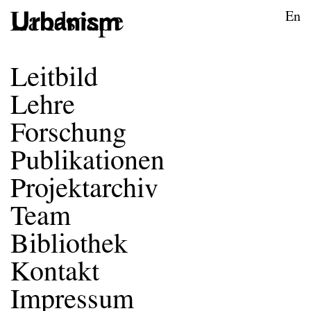
zum Inhalt springen
TU Wien
En
Städtebau und Entwerfen
Leitbild
Lehre
Forschung
Publikationen
Projektarchiv
Team
Bibliothek
Kontakt
Impressum