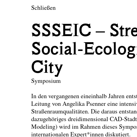
en
Schließen
twerfen
SSSEIC – Stre
Social-Ecologi
City
Symposium
In den vergangenen eineinhalb Jahren ent
Leitung von Angelika Psenner eine inten
Straßenraumqualitäten. Die daraus entsta
dazugehöriges dreidimensional CAD-Stadt
Modeling) wird im Rahmen dieses Symposi
internationalen Expert*innen diskutiert.