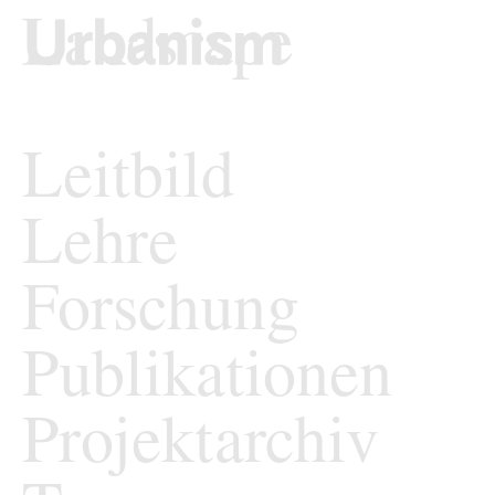
zum Inhalt springen
TU Wi
Städtebau und En
Leitbild
Lehre
Forschung
Publikationen
Projektarchiv