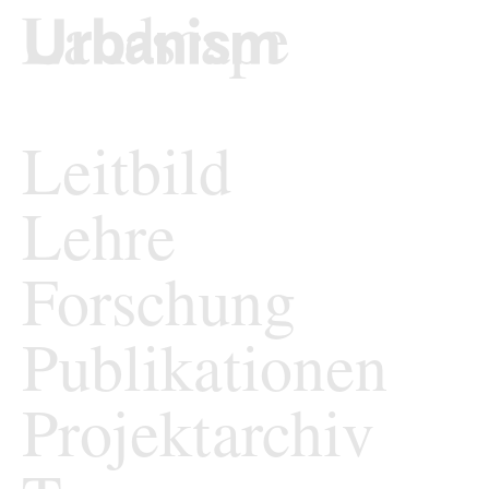
zum Inhalt springen
TU Wi
Städtebau und En
Leitbild
Lehre
Forschung
Publikationen
Projektarchiv