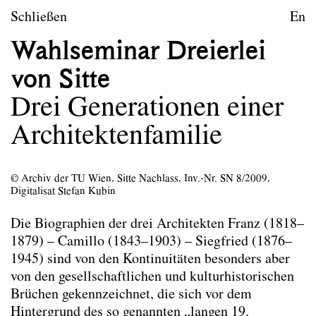
zum Inhalt springen
TU Wien
Schließen
En
Städtebau und Entwerfen
Wahlseminar Dreierlei
Leitbild
von Sitte
Lehre
Drei Generationen einer
Architektenfamilie
Lehre
Lehre Wintersemester 2026/27
Lehre Sommersemester 2026
© Archiv der TU Wien, Sitte Nachlass, Inv.-Nr. SN 8/2009,
Lehre Wintersemester 2025/26
Digitalisat Stefan Kubin
Lehre Sommersemester 2025
Lehre Wintersemester 2024/25
Die Biographien der drei Architekten Franz (1818–
Lehre Sommersemester 2024
1879) – Camillo (1843–1903) – Siegfried (1876–
Entwerfen Am Meer entlang
1945) sind von den Kontinuitäten besonders aber
Entwerfen Berliner Riesen
von den gesellschaftlichen und kulturhistorischen
Entwerfen Dörfl
Brüchen gekennzeichnet, die sich vor dem
Entwerfen Festivalzentrale Löwinnenhof*
Hintergrund des so genannten „langen 19.