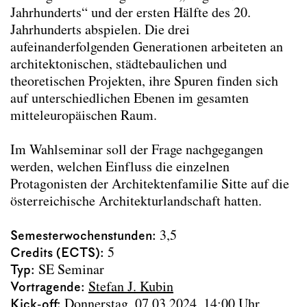
Entwerfen Tal-Schluss-Stadt
Jahrhunderts“ und der ersten Hälfte des 20.
Entwerfen Under the Tracks
Jahrhunderts abspielen. Die drei
Grundlage des Entwerfens – Städtebau
aufeinanderfolgenden Generationen arbeiteten an
Modul Territoriale Transformation
architektonischen, städtebaulichen und
Sommerentwerfen Kharkiv Housing
theoretischen Projekten, ihre Spuren finden sich
Challenge 2024
auf unterschiedlichen Ebenen im gesamten
Sommerentwerfen The Competition of
mitteleuropäischen Raum.
Competitions
Transferable Skill Gruppendynamik
Im Wahlseminar soll der Frage nachgegangen
Vorlesungsübung Architecture, Construction,
werden, welchen Einfluss die einzelnen
Settlements
Protagonisten der Architektenfamilie Sitte auf die
Vorlesungsübung Die Stadt und der Krieg
österreichische Architekturlandschaft hatten.
Wahlseminar Dreierlei von Sitte
Wahlseminar Wiener Täler
Semesterwochenstunden
3,5
Lehre Wintersemester 2023/24
Credits (ECTS)
5
Dissertant*innen Seminare
Typ
SE Seminar
Diplomand*innen Seminare
Vortragende
Stefan J. Kubin
Kick-off
Donnerstag, 07.03.2024, 14:00 Uhr,