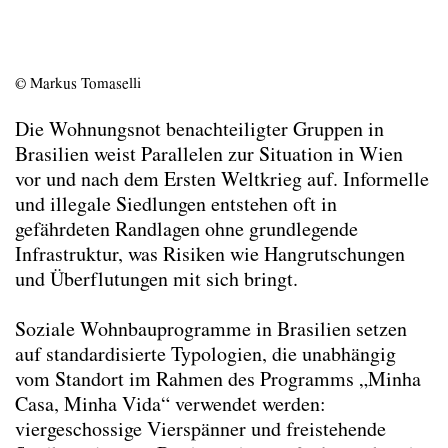
Exkursion Supergrätzl 2.0 Budapest
Grundlage des Entwerfens – Städtebau
Modul Metropolenforschung
© Markus Tomaselli
Sommerentwerfen Competition of
Competitions 2025
Die Wohnungsnot benachteiligter Gruppen in
Sommerentwerfen Sundhausen
Brasilien weist Parallelen zur Situation in Wien
Sommerentwerfen Take Off to Milan &
vor und nach dem Ersten Weltkrieg auf. Informelle
Como
und illegale Siedlungen entstehen oft in
Transferable Skill Gruppendynamik
gefährdeten Randlagen ohne grundlegende
Transferable Skill Multidisziplinäre Planung
Infrastruktur, was Risiken wie Hangrutschungen
Vorlesungsübung Architecture, Construction,
und Überflutungen mit sich bringt.
Settlements
Vorlesungsübung Architekturdokumentation
Soziale Wohnbauprogramme in Brasilien setzen
und Präsentation
auf standardisierte Typologien, die unabhängig
Vorlesungsübung Die Stadt und der Krieg
vom Standort im Rahmen des Programms „Minha
Wahlseminar The Porous City
Casa, Minha Vida“ verwendet werden:
Lehre Wintersemester 2024/25
viergeschossige Vierspänner und freistehende
Lehre Sommersemester 2024