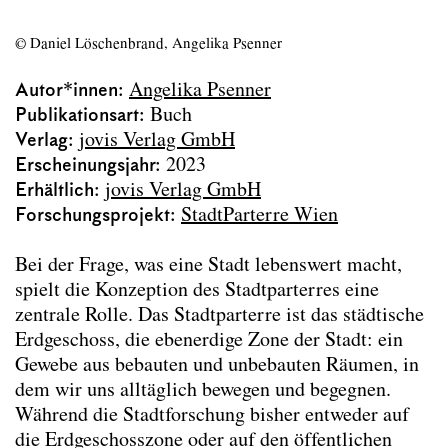
Urbane Mixturen
Archdiploma 2023
© Daniel Löschenbrand, Angelika Psenner
Living 2060
Autor*innen
Angelika Psenner
Stadtparterre
Publikationsart
Buch
Über die „Schönheit“ der Stadt
Verlag
jovis Verlag GmbH
Vages Terrain
Erscheinungsjahr
2023
Urban Design Lab Handbook
Erhältlich
jovis Verlag GmbH
Wasser Stadt Wien
Forschungsprojekt
StadtParterre Wien
Landschaft Lesen
SEHSI Summer Workshops
Bei der Frage, was eine Stadt lebenswert macht,
Die Versorgung Wiens 1829–1913
spielt die Konzeption des Stadtparterres eine
Camillo Sitte Gesamtausgabe
zentrale Rolle. Das Stadtparterre ist das städtische
Textbeiträge
Erdgeschoss, die ebenerdige Zone der Stadt: ein
Publikationen im Lehrkontext
Gewebe aus bebauten und unbebauten Räumen, in
Projektarchiv
dem wir uns alltäglich bewegen und begegnen.
Während die Stadtforschung bisher entweder auf
Team
die Erdgeschosszone oder auf den öffentlichen