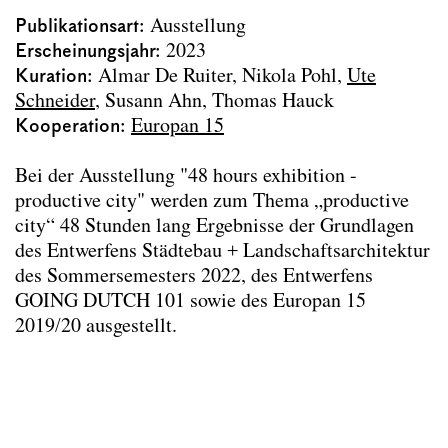
Neuland Bestand Ottakring
Publikationsart
Ausstellung
Rehabilitierte Riesen
Erscheinungsjahr
2023
48 hours exhibition 2023
Kuration
Almar De Ruiter
Nikola Pohl
Ute
Archdiploma 2023
Schneider
Susann Ahn, Thomas Hauck
Eisenstadt
Kooperation
Europan 15
exhibition urban flows
Living 2060
Bei der Ausstellung "48 hours exhibition -
Prishtina
productive city" werden zum Thema „productive
Zwischenstand der Zwischenstadt
city“ 48 Stunden lang Ergebnisse der Grundlagen
Vienna Biennale for Change 2021
des Entwerfens Städtebau + Landschaftsarchitektur
Wiener Pixel
des Sommersemesters 2022, des Entwerfens
Bücher
GOING DUTCH 101 sowie des Europan 15
Textbeiträge
2019/20 ausgestellt.
Publikationen im Lehrkontext
Projektarchiv
Team