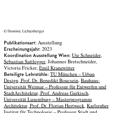
Neuland Bestand Ottakring
Rehabilitierte Riesen
48 hours exhibition 2023
Archdiploma 2023
Eisenstadt
© Dominic Lichtenberger
exhibition urban flows
Living 2060
Publikationsart
Ausstellung
Prishtina
Erscheinungsjahr
2023
Zwischenstand der Zwischenstadt
Koordination Ausstellung Wien
Ute Schneider
Vienna Biennale for Change 2021
Sebastian Sattlegger
Johannes Bretschneider
Wiener Pixel
Victoria Fricker
Emil Kranewitter
Bücher
Beteiligte Lehrstühle
TU München – Urban
Textbeiträge
Design, Prof. Dr. Benedikt Boucsein
Bauhaus-
Publikationen im Lehrkontext
Universität Weimar – Professur für Entwerfen und
StadtArchitektur, Prof. Andreas Garkisch
Projektarchiv
Universität Luxemburg – Masterprogramm
Architektur, Prof. Dr. Florian Hertweck
Karlsruher
Team
Institut für Technologie – Professur Stadt und