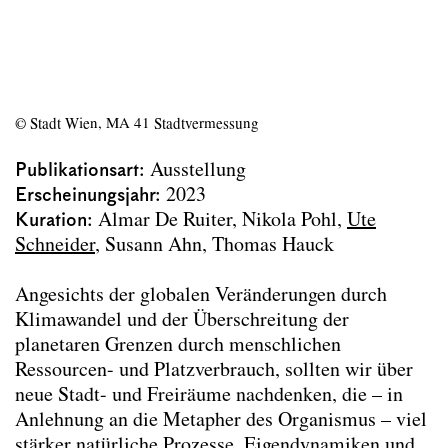
Neuland Bestand Ottakring
Rehabilitierte Riesen
48 hours exhibition 2023
Archdiploma 2023
Eisenstadt
© Stadt Wien, MA 41 Stadtvermessung
exhibition urban flows
Living 2060
Publikationsart
Ausstellung
Prishtina
Erscheinungsjahr
2023
Zwischenstand der Zwischenstadt
Kuration
Almar De Ruiter
Nikola Pohl
Ute
Vienna Biennale for Change 2021
Schneider
Susann Ahn, Thomas Hauck
Wiener Pixel
Bücher
Angesichts der globalen Veränderungen durch
Textbeiträge
Klimawandel und der Überschreitung der
Publikationen im Lehrkontext
planetaren Grenzen durch menschlichen
Ressourcen- und Platzverbrauch, sollten wir über
Projektarchiv
neue Stadt- und Freiräume nachdenken, die – in
Anlehnung an die Metapher des Organismus – viel
Team
stärker natürliche Prozesse, Eigendynamiken und