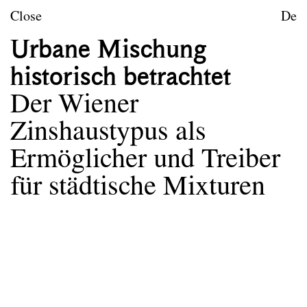
Skip to content
TU Wien
Close
De
Urban Design
Urbane Mischung
Purpose
historisch betrachtet
Teaching
Der Wiener
Research
Zinshaustypus als
Publications
Ermöglicher und Treiber
für städtische Mixturen
Publications
The complete publication list of the Research Unit
can be found on
Repositum
.
Exhibition
Books
Text contributions
Urbane Mischung historisch betrachtet