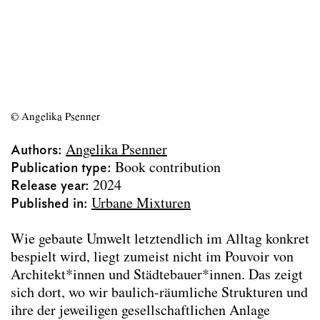
Mischung≠Mischung
Auslagern, Einlagern, Verlagern
A Techno-river in the Making
Siegfried Sitte’s unique design for Zell am
See
Gastexpertise zum Schwerpunktthema
© Angelika Psenner
Nutzungsmischung
Funktional-ästhetische Ansprüche an das
Authors
Angelika Psenner
Stadtparterre – oder – das Parterre als
Publication type
Book contribution
Seismograph für die Schönheit der Stadt?
Release year
2024
Der instabile Rand
Published in
Urbane Mixturen
Wiener Dazwischen
„Der Städtebau nach seinen
Wie gebaute Umwelt letztendlich im Alltag konkret
wissenschaftlichen und sozialen
bespielt wird, liegt zumeist nicht im Pouvoir von
Grundsätzen.“
Architekt*innen und Städtebauer*innen. Das zeigt
Wien Radial!
sich dort, wo wir baulich-räumliche Strukturen und
Katalog : Vages Terrain
ihre der jeweiligen gesellschaftlichen Anlage
Camillo Sitte und die geflügelte Schnecke