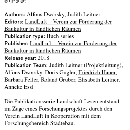
© LandLuft
Urbane Mixturen
Über die „Schönheit“ der Stadt
Authors
Alfons Dworsky
Judith Leitner
Vages Terrain
Editors
LandLuft – Verein zur Förderung der
Archdiploma 2023
Baukultur in ländlichen Räumen
Living 2060
Publication type
Buch series
Stadtparterre
Publisher
LandLuft – Verein zur Förderung der
Wasser Stadt Wien
Baukultur in ländlichen Räumen
Urban Design Lab Handbook
Release year
2018
Landschaft Lesen
Publication Team
Judith Leitner (Projektleitung),
SEHSI Summer Workshops
Alfons Dworsky, Doris Gugler
Friedrich Hauer
Die Versorgung Wiens 1829–1913
Barbara Feller, Roland Gruber, Elisabeth Leitner,
Camillo Sitte Gesamtausgabe
Anneke Essl
Text contributions
Course publications
Die Publikationsserie Landschaft Lesen entstand
im Zuge eines Forschungsprojektes durch den
Project Archive
Verein LandLuft in Kooperation mit dem
Forschungsbereich Städtebau.
Team