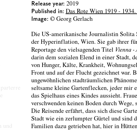
Release year
2019
Published in
Das Rote Wien 1919 - 1934
Image
© Georg Gerlach
Die US-amerikanische Journalistin Solita
der Hyperinflation, Wien. Sie gab ihrer f
Reportage den vielsagenden Titel
Vienna - 
darin dem sozialen Elend in einer Stadt,
e
von Hunger, Kälte, Krankheit, Wohnungsel
Front und auf der Flucht gezeichnet war. B
ungewöhnlichen stadträumlichen Phänomen:
parterre
seltsame kleine Gartenflecken, jeder mir
ie
das Spielhaus eines Kindes aussieht. Frau
verschwenden keinen Boden durch Wege, so
Die Reisende erfährt, dass sich diese Gar
Stadt wie ein zerlumpter Gürtel und sind 
n und
Familien dazu getrieben hat, hier in Hütte