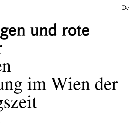
De
gen und rote
r
en
ung im Wien der
szeit
r