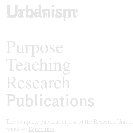
Skip to content
TU Wi
Urban Design
Purpose
Teaching
Research
Publications
Publications
The complete publication list of the Research Unit c
found on
Repositum
.