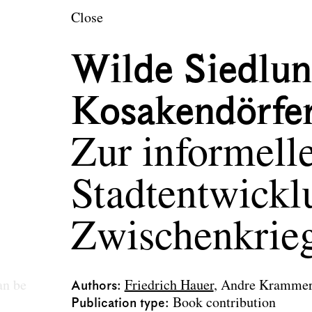
en
Close
Wilde Siedlun
Kosakendörfe
Zur informell
Stadtentwickl
Zwischenkrieg
an be
Authors
Friedrich Hauer
Andre Kramme
Publication type
Book contribution