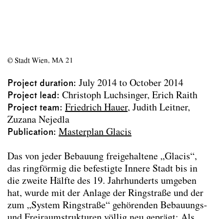
MEMUD
StadtParterre Wien
Thematic concept High-Rise Buildings
Masterplan Glacis
SEHSI
© Stadt Wien, MA 21
URBWATER
Urbanität durch Wohnen - Eine neue
Project duration
July 2014 to October 2014
Stadterneuerung
Project lead
Christoph Luchsinger
Erich Raith
urban_managua
Project team
Friedrich Hauer
Judith Leitner
O! Wohnen und Arbeiten 2020
Zuzana Nejedla
CIDEP - City Development Patterns
Publication
Masterplan Glacis
urbanité mon amour
Sinop
Das von jeder Bebauung freigehaltene „Glacis“,
Vienna - Buenos Aires Exchange
das ringförmig die befestigte Innere Stadt bis in
Ongoing dissertations
die zweite Hälfte des 19. Jahrhunderts umgeben
Completed dissertations
hat, wurde mit der Anlage der Ringstraße und der
zum „System Ringstraße“ gehörenden Bebauungs-
Publications
und Freiraumstrukturen völlig neu geprägt: Als