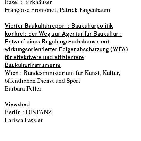
Basel : Birkhäuser
6 / 4. Stock / den Gang entlang nach dem
Françoise Fromonot, Patrick Faigenbaum
Forschungsbereich Hochbau, Konstruktion und
Entwerfen die erste Türe rechts.
Vierter Baukulturreport : Baukulturpolitik
konkret: der Weg zur Agentur für Baukultur :
Entwurf eines Regelungsvorhabens samt
Good reads!
wirkungsorientierter Folgenabschätzung (WFA)
Bibliothek Camillo Sitte
für effektivere und effizientere
Bibliothek Forschungsbereich Städtebau
Baukulturinstrumente
Bibliografischer Nachlass von Christoph
Wien : Bundesministerium für Kunst, Kultur,
Luchsinger
öffentlichen Dienst und Sport
Bibliografischer Nachlass von Rudolf Wurzer
Barbara Feller
Planarchiv Rudolf Wurzer
Viewshed
Kontakt
Berlin : DISTANZ
Impressum
Larissa Fassler