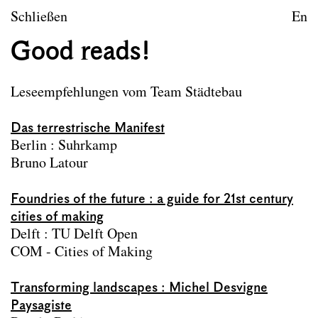
Publikationen
zum Inhalt springen
Schließen
En
Projektarchiv
Good reads!
Team
Bibliothek
Leseempfehlungen vom Team Städtebau
Bibliothek
Das terrestrische Manifest
Das
einstweilige Organisationsmodell
bietet
Berlin : Suhrkamp
Studierenden und dem Fachkollegium aktuell die
Bruno Latour
Möglichkeit
Dienstags
,
zwischen 10 und 16 Uhr
,
einen Termin zur Bucheinsicht und dem Scannen
Foundries of the future : a guide for 21st century
von relevanten Seiten zu vereinbaren. Bitte
cities of making
kontaktieren Sie diesbezüglich die
Delft : TU Delft Open
Studienassistenz des Forschungsbereichs
COM - Cities of Making
Städtebau:
valentina.gruber@tuwien.ac.at
Hier der Link zur
Bibliothek Forschungsbereich
Transforming landscapes : Michel Desvigne
Städtebau
.
Paysagiste
Die Adresse lautet wie folgt:
Karlsplatz 13 / Stiege