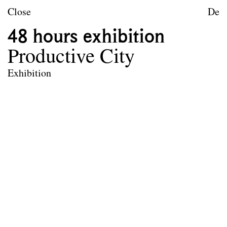
Skip to content
TU Wien
Close
De
Urban Design
48 hours exhibition
Purpose
Productive City
Teaching
Exhibition
Research
Publications
Project Archive
Team
Library
Contact
Legal notice